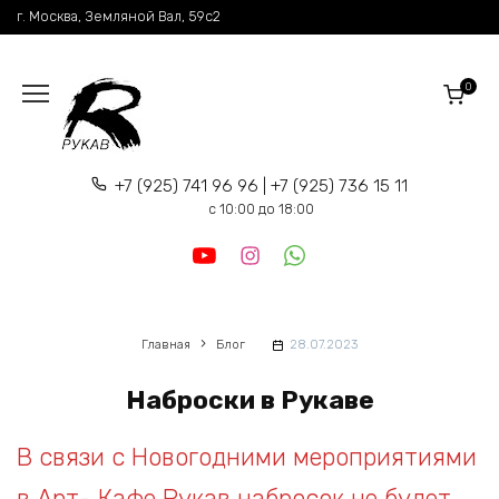
Перейти
г. Москва, Земляной Вал, 59c2
к
содержанию
0
+7 (925) 741 96 96 | +7 (925) 736 15 11
c 10:00 до 18:00
Главная
Блог
28.07.2023
Наброски в Рукаве
В связи с Новогодними мероприятиями
в Арт- Кафе Рукав набросок не будет ,