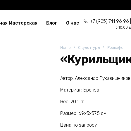
+7 (925) 741 96 96 |
ная Мастерская
Блог
О нас
c 10:00 
Home
Скульптуры
Рельефы
«Курильщи
Автор: Александр Рукавишников
Материал: Бронза
Вес: 20.1 кг
Размер: 69х5х57.5 см
Цена по запросу