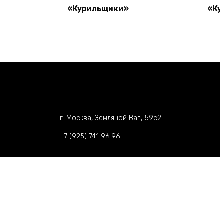
«Курильщики»
«К
Read more
г. Москва, Земляной Вал, 59c2
+7 (925) 741 96 96
©️ 2021 Rukavstore.ru - Интернет-магазин ску