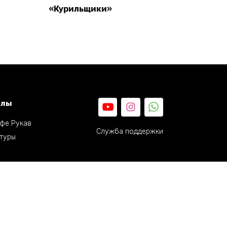
«Курильщики»
Read more
елы
фе Рукав
Служба поддержки
туры