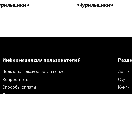
урильщики»
«Курильщики»
Read more
Read more
Информация для пользователей
Разд
Пользовательское соглашение
Арт-ка
Вопросы ответы
Скульп
Способы оплаты
Книги
Доставка
льптора Александра Рукавишникова. Все права защищены.