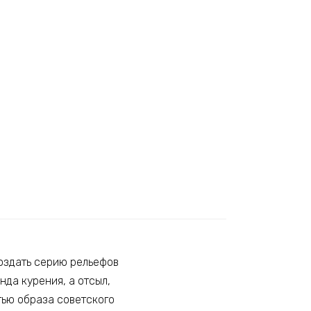
создать серию рельефов
да курения, а отсыл,
тью образа советского