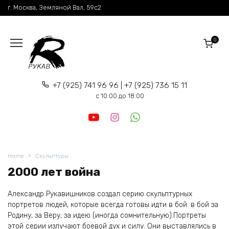
Перейти
г. Москва, Земляной Вал, 59c2
к
содержанию
0
+7 (925) 741 96 96 | +7 (925) 736 15 11
c 10:00 до 18:00
Home
Скульптуры
2000 лет война
Александр Рукавишников создал серию скульптурных
портретов людей, которые всегда готовы идти в бой: в бой за
Родину, за Веру, за идею (иногда сомнительную).Портреты
этой серии излучают боевой дух и силу. Они выставлялись в