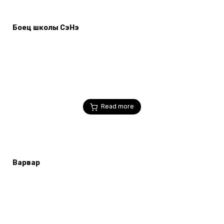
Боец школы СэНэ
Read more
Варвар