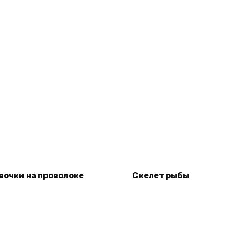
вочки на проволоке
Скелет рыбы
Read more
Read more