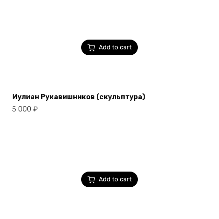
Add to cart
Иулиан Рукавишников (скульптура)
5 000
₽
Add to cart