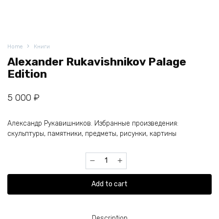
Home
Книги
Alexander Rukavishnikov Palage
Edition
5 000
₽
Александр Рукавишников. Избранные произведения:
скульптуры, памятники, предметы, рисунки, картины
Alexander
Rukavishnikov
Palage
Add to cart
Edition
quantity
Description