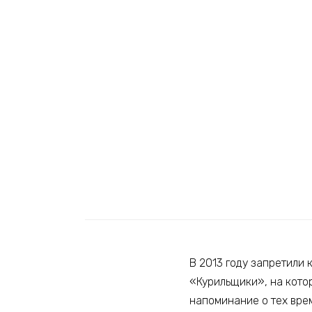
В 2013 году запретили
«Курильщики», на кото
напоминание о тех врем