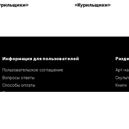
урильщики»
«Курильщики»
Read more
Read more
Информация для пользователей
Разд
Пользовательское соглашение
Арт-ка
Вопросы ответы
Скульп
Способы оплаты
Книги
Доставка
льптора Александра Рукавишникова. Все права защищены.