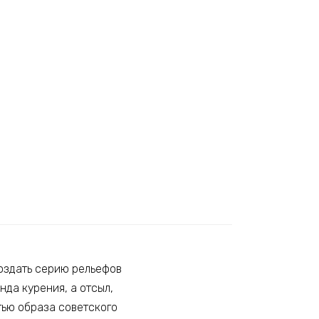
создать серию рельефов
да курения, а отсыл,
тью образа советского