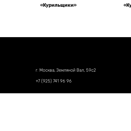
«Курильщики»
«К
Read more
г. Москва, Земляной Вал, 59c2
+7 (925) 741 96 96
©️ 2021 Rukavstore.ru - Интернет-магазин ску