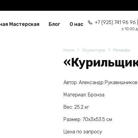
+7 (925) 741 96 96 |
ная Мастерская
Блог
О нас
c 10:00 
Home
Скульптуры
Рельефы
«Курильщи
Автор: Александр Рукавишников
Материал: Бронза
Вес: 25.2 кг
Размер: 70х3х53.5 см
Цена по запросу