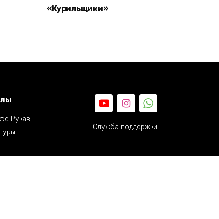
«Курильщики»
Read more
елы
фе Рукав
Служба поддержки
туры